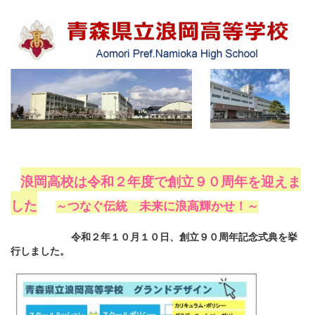
浪岡高校は令和２年度で創立９０周年を迎えま
した
～つなぐ伝統 未来に浪高輝かせ！～
令和２年１０月１０日、創立９０周年記念式典を挙
行しました。