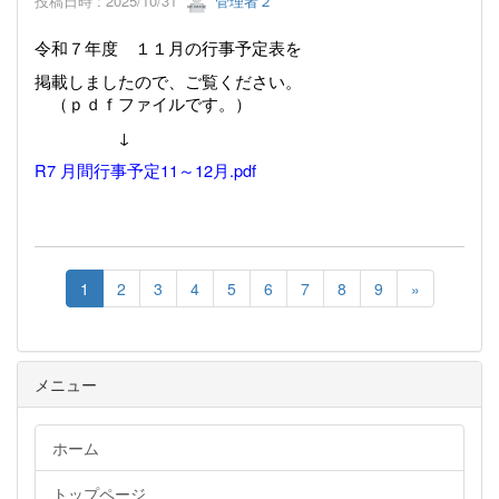
投稿日時 : 2025/10/31
管理者２
令和７年度 １１月の行事予定表を
掲載しましたので、ご覧ください。
（ｐｄｆファイルです。）
↓
R7 月間行事予定11～12月.pdf
1
2
3
4
5
6
7
8
9
»
メニュー
ホーム
トップページ