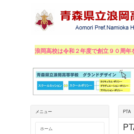
浪岡高校は令和２年度で創立９０周年
令和２年１０月１０日、
メニュー
PTA
PT
ホーム