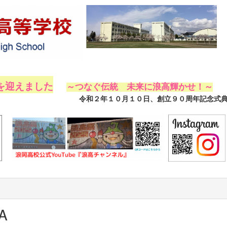
を迎えました
～つなぐ伝統 未来に浪高輝かせ！～
創立９０周年記念式典を挙行し
A