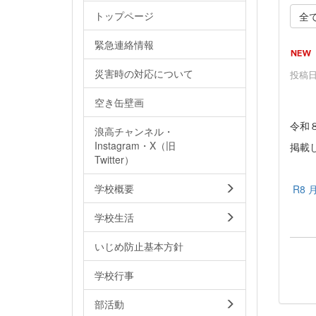
トップページ
全
緊急連絡情報
災害時の対応について
投稿日時
空き缶壁画
令和
浪高チャンネル・
Instagram・X（旧
掲載
Twitter）
学校概要
R8 
学校生活
いじめ防止基本方針
学校行事
部活動