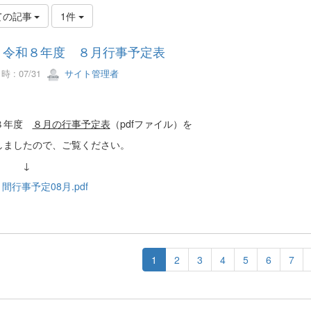
ての記事
1件
令和８年度 ８月行事予定表
 : 07/31
サイト管理者
８年度
８月の行事予定表
（pdfファイル）を
しましたので、ご覧ください。
↓
月間行事予定08月.pdf
1
2
3
4
5
6
7