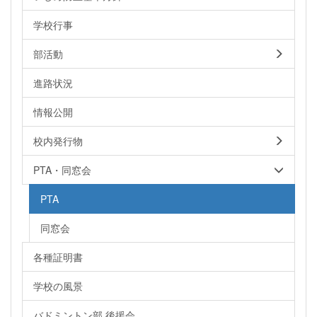
学校行事
部活動
進路状況
情報公開
校内発行物
PTA・同窓会
PTA
同窓会
各種証明書
学校の風景
バドミントン部 後援会