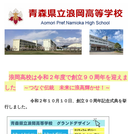
浪岡高校は令和２年度で創立９０周年を迎えま
した
～つなぐ伝統 未来に浪高輝かせ！～
令和２年１０月１０日、創立９０周年記念式典を挙
行しました。