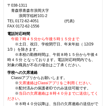
〒038-1311
青森県青森市浪岡大字
浪岡字稲村101-2
TEL 0172-62-4051 (代表)
FAX 0172-62-1556
電話対応時間
午前７時４５分から午後５時１５分まで
※土日、祝日、学校閉庁日、年末年始（ 12/29
1/3 ）を除きます。
※本校の勤務時間は、午前８時１５分から午後４
時４５分 となっております。電話対応時間内でも、
対象の職員が不在の場合はご了承ください。
学校への欠席連絡
Classiアプリからお願いします。
※
欠席連絡はClassiアプリをご利用ください。
※配付済みの保護者IDでのみ送信可能です。
※
当日の欠席連絡は８時４０分までに送信してく
ださい。
※８時４０分以降は、当日の欠席連絡の送信がで