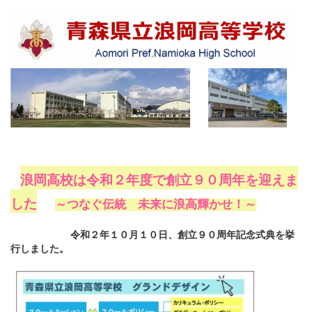
浪岡高校は令和２年度で創立９０周年を迎えま
した
～つなぐ伝統 未来に浪高輝かせ！～
令和２年１０月１０日、創立９０周年記念式典を挙
行しました。