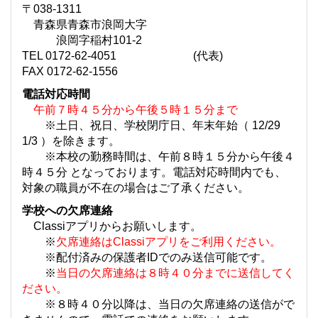
〒038-1311
青森県青森市浪岡大字
浪岡字稲村101-2
TEL 0172-62-4051 (代表)
FAX 0172-62-1556
電話対応時間
午前７時４５分から午後５時１５分まで
※土日、祝日、学校閉庁日、年末年始（ 12/29
1/3 ）を除きます。
※本校の勤務時間は、午前８時１５分から午後４
時４５分 となっております。電話対応時間内でも、
対象の職員が不在の場合はご了承ください。
学校への欠席連絡
Classiアプリからお願いします。
※
欠席連絡はClassiアプリをご利用ください。
※配付済みの保護者IDでのみ送信可能です。
※
当日の欠席連絡は８時４０分までに送信してく
ださい。
※８時４０分以降は、当日の欠席連絡の送信がで