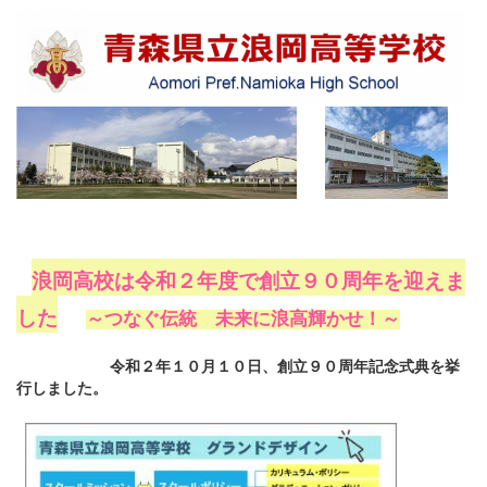
浪岡高校は令和２年度で創立９０周年を迎えま
した
～つなぐ伝統 未来に浪高輝かせ！～
令和２年１０月１０日、創立９０周年記念式典を挙
行しました。