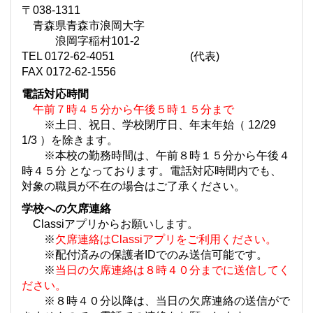
〒038-1311
青森県青森市浪岡大字
浪岡字稲村101-2
TEL 0172-62-4051 (代表)
FAX 0172-62-1556
電話対応時間
午前７時４５分から午後５時１５分まで
※土日、祝日、学校閉庁日、年末年始（ 12/29
1/3 ）を除きます。
※本校の勤務時間は、午前８時１５分から午後４
時４５分 となっております。電話対応時間内でも、
対象の職員が不在の場合はご了承ください。
学校への欠席連絡
Classiアプリからお願いします。
※
欠席連絡はClassiアプリをご利用ください。
※配付済みの保護者IDでのみ送信可能です。
※
当日の欠席連絡は８時４０分までに送信してく
ださい。
※８時４０分以降は、当日の欠席連絡の送信がで