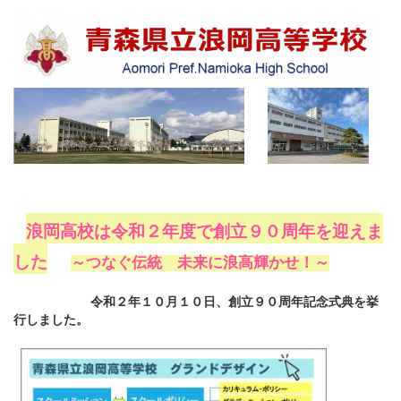
浪岡高校は令和２年度で創立９０周年を迎えま
した
～つなぐ伝統 未来に浪高輝かせ！～
令和２年１０月１０日、創立９０周年記念式典を挙
行しました。