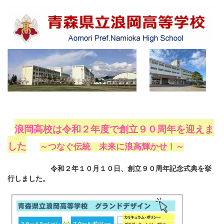
浪岡高校は令和２年度で創立９０周年を迎えま
した
～つなぐ伝統 未来に浪高輝かせ！～
令和２年１０月１０日、創立９０周年記念式典を挙
行しました。