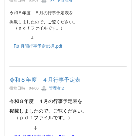
令和８年度 ５月の行事予定表を
掲載しましたので、ご覧ください。
（ｐｄｆファイルです。）
↓
R8 月間行事予定05月.pdf
令和８年度 ４月行事予定表
投稿日時 : 04/06
管理者２
令和８年度 ４月の行事予定表を
掲載しましたので、ご覧ください。
（ｐｄｆファイルです。）
↓