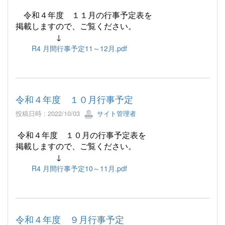
令和４年度 １１月の行事予定表
を
掲載しますので、ご覧ください。
↓
R4 月間行事予定11～12月.pdf
令和４年度 １０月行事予定
投稿日時 : 2022/10/03
サイト管理者
令和４年度 １０月の行事予定表
を
掲載しますので、ご覧ください。
↓
R4 月間行事予定10～11月.pdf
令和４年度 ９月行事予定