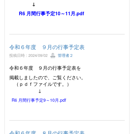
↓
R6 月間行事予定10～11月.pdf
令和６年度 ９月の行事予定表
投稿日時 : 2024/09/02
管理者２
令和６年度 ９月の行事予定表を
掲載しましたので、ご覧ください。
（ｐｄｆファイルです。）
↓
R6 月間行事予定9～10月.pdf
令和６年度 ８月の行事予定表