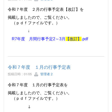
令和７年度 ２月の行事予定表【改訂】を
掲載しましたので、ご覧ください。
（ｐｄｆファイルです。）
↓
R7年度 月間行事予定2～3月
【改訂】
.pdf
令和７年度 １月の行事予定表
投稿日時 : 01/05
管理者２
令和７年度 １月の行事予定表を
掲載しましたので、ご覧ください。
（ｐｄｆファイルです。）
↓