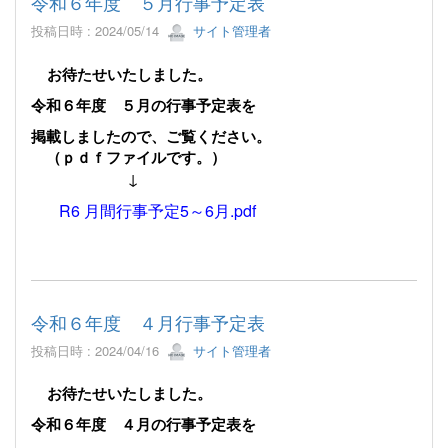
令和６年度 ５月行事予定表
投稿日時 : 2024/05/14
サイト管理者
お待たせいたしました。
令和６年度 ５月の行事予定表を
掲載しましたので、ご覧ください。
（ｐｄｆファイルです。）
↓
R6 月間行事予定5～6月.pdf
令和６年度 ４月行事予定表
投稿日時 : 2024/04/16
サイト管理者
お待たせいたしました。
令和６年度 ４月の行事予定表を