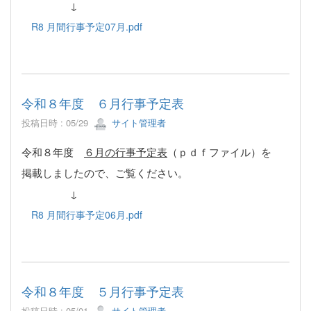
↓
R8 月間行事予定07月.pdf
令和８年度 ６月行事予定表
投稿日時 : 05/29
サイト管理者
令和８年度
６月の行事予定表
（ｐｄｆファイル）を
掲載しましたので、ご覧ください。
↓
R8 月間行事予定06月.pdf
令和８年度 ５月行事予定表
投稿日時 : 05/01
サイト管理者