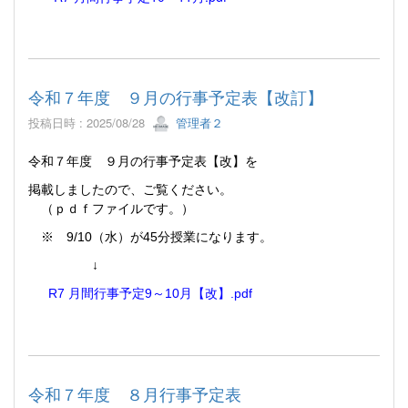
令和７年度 ９月の行事予定表【改訂】
投稿日時 : 2025/08/28
管理者２
令和７年度 ９月の行事予定表【改】を
掲載しましたので、ご覧ください。
（ｐｄｆファイルです。）
※ 9/10（水）が45分授業になります。
↓
R7 月間行事予定9～10月【改】.pdf
令和７年度 ８月行事予定表