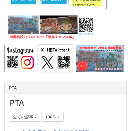
PTA
PTA
全ての記事
100件