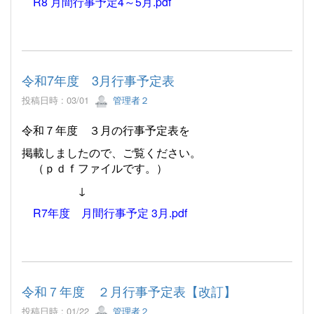
R8 月間行事予定4～5月.pdf
令和7年度 3月行事予定表
投稿日時 : 03/01
管理者２
令和７年度 ３月の行事予定表を
掲載しましたので、ご覧ください。
（ｐｄｆファイルです。）
↓
R7年度 月間行事予定 3月.pdf
令和７年度 ２月行事予定表【改訂】
投稿日時 : 01/22
管理者２