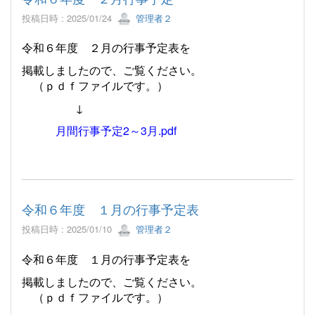
投稿日時 : 2025/01/24
管理者２
令和６年度 ２月の行事予定表を
掲載しましたので、ご覧ください。
（ｐｄｆファイルです。）
↓
月間行事予定2～3月.pdf
令和６年度 １月の行事予定表
投稿日時 : 2025/01/10
管理者２
令和６年度 １月の行事予定表を
掲載しましたので、ご覧ください。
（ｐｄｆファイルです。）