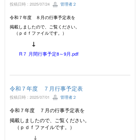
投稿日時 : 2025/07/24
管理者２
令和７年度 ８月の行事予定表を
掲載しましたので、ご覧ください。
（ｐｄｆファイルです。）
↓
R７ 月間行事予定8～9月.pdf
令和７年度 ７月行事予定表
投稿日時 : 2025/07/01
管理者２
令和７年度 ７月の行事予定表を
掲載しましたので、ご覧ください。
（ｐｄｆファイルです。）
↓