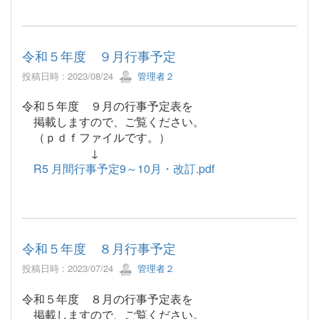
令和５年度 ９月行事予定
投稿日時 : 2023/08/24
管理者２
令和５年度 ９
月の行事予定表を
掲載しますので、ご覧ください。
（ｐｄｆファイルです。）
↓
R5 月間行事予定9～10月・改訂.pdf
令和５年度 ８月行事予定
投稿日時 : 2023/07/24
管理者２
令和５年度 ８月の行事予定表を
掲載しますので、ご覧ください。