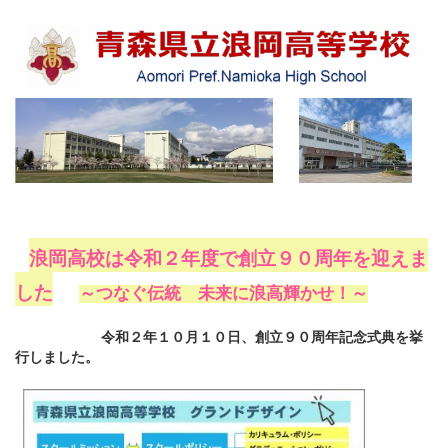
浪岡高校は令和２年度で創立９０周年を迎えま
した
～つなぐ伝統 未来に浪高輝かせ！～
令和２年１０月１０日、創立９０周年記念式典を挙
行しました。