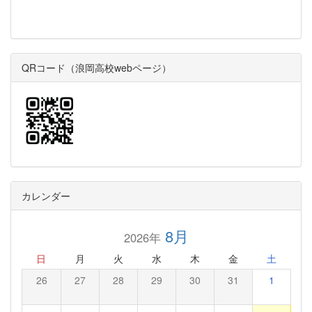
QRコード（浪岡高校webページ）
カレンダー
8月
2026年
日
月
火
水
木
金
土
26
27
28
29
30
31
1