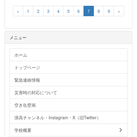
«
1
2
3
4
5
6
7
8
9
»
メニュー
ホーム
トップページ
緊急連絡情報
災害時の対応について
空き缶壁画
浪高チャンネル・Instagram・X（旧Twitter）
学校概要