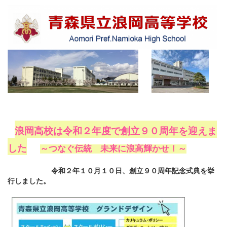
浪岡高校は令和２年度で創立９０周年を迎えま
した
～つなぐ伝統 未来に浪高輝かせ！～
令和２年１０月１０日、創立９０周年記念式典を挙
行しました。