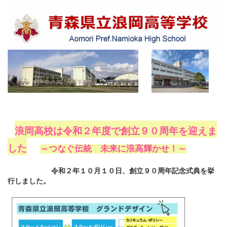
浪岡高校は令和２年度で創立９０周年を迎えま
した
～つなぐ伝統 未来に浪高輝かせ！～
令和２年１０月１０日、創立９０周年記念式典を挙
行しました。