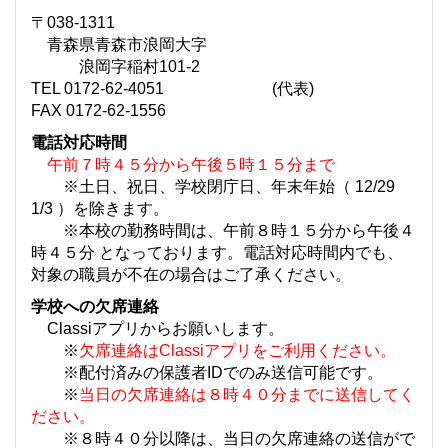
〒038-1311
青森県青森市浪岡大字
浪岡字稲村101-2
TEL 0172-62-4051 (代表)
FAX 0172-62-1556
電話対応時間
午前７時４５分から午後５時１５分まで
※土日、祝日、学校閉庁日、年末年始（ 12/29
1/3 ）を除きます。
※本校の勤務時間は、午前８時１５分から午後４
時４５分 となっております。電話対応時間内でも、
対象の職員が不在の場合はご了承ください。
学校への欠席連絡
Classiアプリからお願いします。
※
欠席連絡はClassiアプリをご利用ください。
※配付済みの保護者IDでのみ送信可能です。
※
当日の欠席連絡は８時４０分までに送信してく
ださい。
※８時４０分以降は、当日の欠席連絡の送信がで