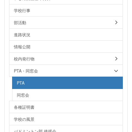
学校行事
部活動
進路状況
情報公開
校内発行物
PTA・同窓会
PTA
同窓会
各種証明書
学校の風景
バドミントン部 後援会