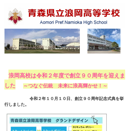
浪岡高校は令和２年度で創立９０周年を迎えま
した
～つなぐ伝統 未来に浪高輝かせ！～
令和２年１０月１０日、創立９０周年記念式典を挙
行しました。