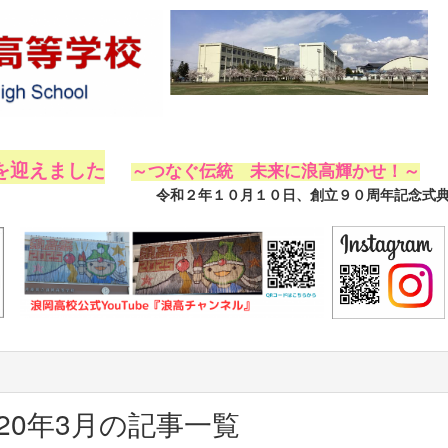
を迎えました
～つなぐ伝統 未来に浪高輝かせ！～
創立９０周年記念式典を挙行し
020年3月の記事一覧