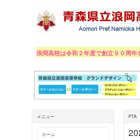
浪岡高校は令和２年度で創立９０周年
令和２年１０月１０日、
メニュー
PTA
2
ホーム