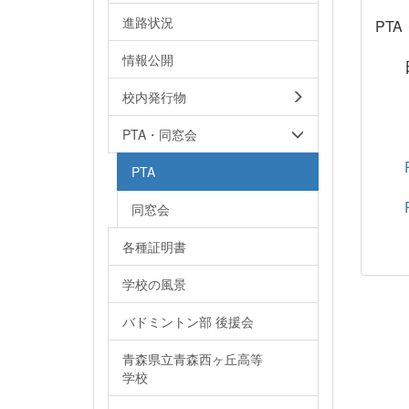
進路状況
PT
情報公開
日時
校内発行物
※
PTA・同窓会
PTA
同窓会
各種証明書
学校の風景
バドミントン部 後援会
青森県立青森西ヶ丘高等
学校