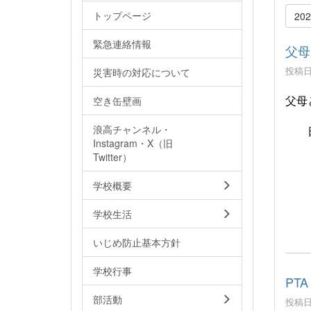
トップページ
20
緊急連絡情報
父母
投稿日時
災害時の対応について
父母
空き缶壁画
浪高チャンネル・
日時
Instagram・X（旧
Twitter）
※
学校概要
学校生活
いじめ防止基本方針
学校行事
PT
部活動
投稿日時