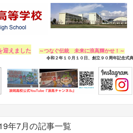
を迎えました
～つなぐ伝統 未来に浪高輝かせ！～
創立９０周年記念式典を挙行し
019年7月の記事一覧