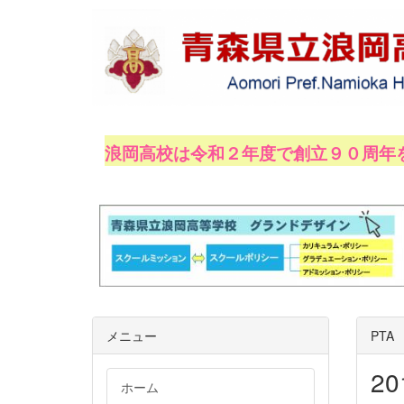
浪岡高校は令和２年度で創立９０周年
令和２年１０月１０日、
メニュー
PTA
2
ホーム