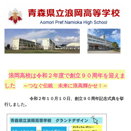
浪岡高校は令和２年度で創立９０周年を迎えま
した
～つなぐ伝統 未来に浪高輝かせ！～
令和２年１０月１０日、創立９０周年記念式典を挙
行しました。