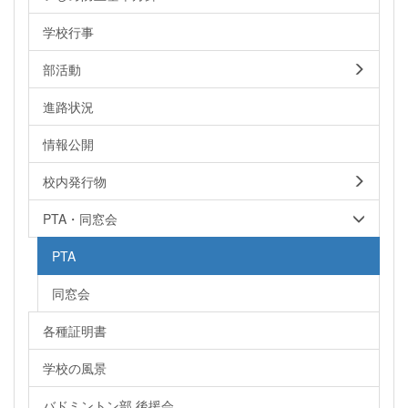
学校行事
部活動
進路状況
情報公開
校内発行物
PTA・同窓会
PTA
同窓会
各種証明書
学校の風景
バドミントン部 後援会