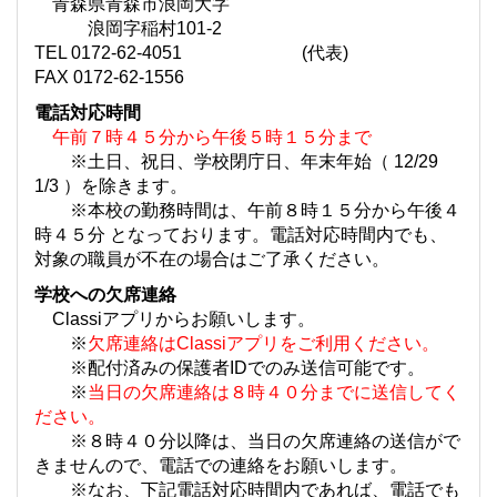
青森県青森市浪岡大字
浪岡字稲村101-2
TEL 0172-62-4051 (代表)
FAX 0172-62-1556
電話対応時間
午前７時４５分から午後５時１５分まで
※土日、祝日、学校閉庁日、年末年始（ 12/29
1/3 ）を除きます。
※本校の勤務時間は、午前８時１５分から午後４
時４５分 となっております。電話対応時間内でも、
対象の職員が不在の場合はご了承ください。
学校への欠席連絡
Classiアプリからお願いします。
※
欠席連絡はClassiアプリをご利用ください。
※配付済みの保護者IDでのみ送信可能です。
※
当日の欠席連絡は８時４０分までに送信してく
ださい。
※８時４０分以降は、当日の欠席連絡の送信がで
きませんので、電話での連絡をお願いします。
※なお、下記電話対応時間内であれば、電話でも