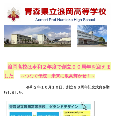
浪岡高校は令和２年度で創立９０周年を迎えま
した
～つなぐ伝統 未来に浪高輝かせ！～
令和２年１０月１０日、創立９０周年記念式典を挙
行しました。